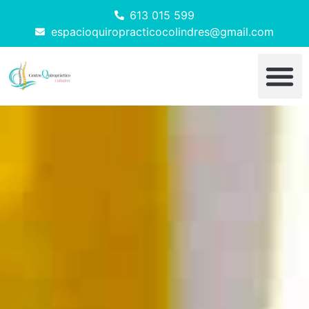
613 015 599
espacioquiropracticocolindres@gmail.com
Tu primera vis
Politica de pri